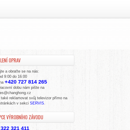
LENÍ OPRAV
te a obraťte se na nás:
d 9:00 do 16:00
+420 727 814 265
 na
racovní dobu nám pište na
ales@changhong.cz
také reklamovat svůj televizor přímo na
stránkách v sekci
SERVIS
.
PCE VÝROBNÍHO ZÁVODU
 322 321 411