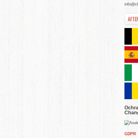
info@c
AFTE
Ochra
Chang
GDPR