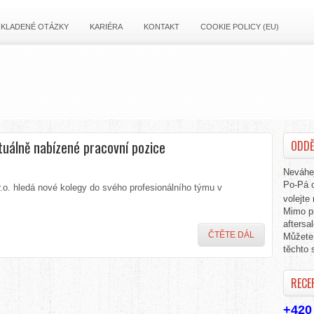
 KLADENÉ OTÁZKY
KARIÉRA
KONTAKT
COOKIE POLICY (EU)
tuálně nabízené pracovní pozice
ODDĚ
Neváhej
Po-Pá o
.o. hledá nové kolegy do svého profesionálního týmu v
volejte
Mimo p
afters
ČTĚTE DÁL
Můžete 
těchto 
RECE
+420